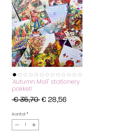
'Autumn Mail' stationery
pakket!
Normale
Verkoopprijs
 € 35,70 
€ 28,56
prijs
Aantal
*