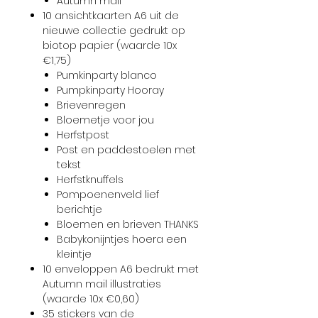
Autumn mail
10 ansichtkaarten A6 uit de
nieuwe collectie gedrukt op
biotop papier (waarde 10x
€1,75)
Pumkinparty blanco
Pumpkinparty Hooray
Brievenregen
Bloemetje voor jou
Herfstpost
Post en paddestoelen met
tekst
Herfstknuffels
Pompoenenveld lief
berichtje
Bloemen en brieven THANKS
Babykonijntjes hoera een
kleintje
10 enveloppen A6 bedrukt met
Autumn mail illustraties
(waarde 10x €0,60)
35 stickers van de