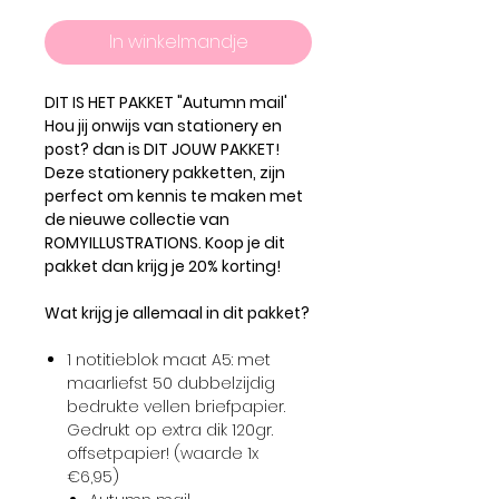
In winkelmandje
DIT IS HET PAKKET "Autumn mail'
Hou jij onwijs van stationery en
post? dan is DIT JOUW PAKKET!
Deze stationery pakketten, zijn
perfect om kennis te maken met
de nieuwe collectie van
ROMYILLUSTRATIONS. Koop je dit
pakket dan krijg je 20% korting!
Wat krijg je allemaal in dit pakket?
1 notitieblok maat A5: met
maarliefst 50 dubbelzijdig
bedrukte vellen briefpapier.
Gedrukt op extra dik 120gr.
offsetpapier! (waarde 1x
€6,95)