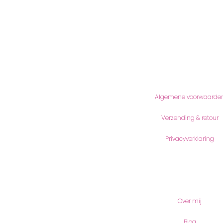
Informatie
Algemene voorwaarde
Verzending & retour
Privacyverklaring
Meer lezen
Over mij
Blog