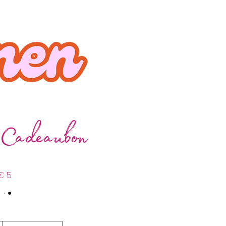
 Cadeaubon
€ 5