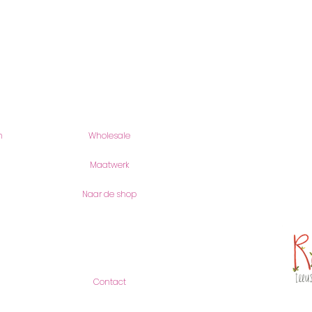
Producten
romyillus
n
Wholesale
Romy Joos
Romei 18
6901 AV Ze
Maatwerk
(geen bezo
Naar de shop
KVK-Numme
btw-numme
Contact
Contact