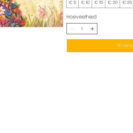
€ 5
€ 10
€ 15
€ 20
€ 25
Hoeveelheid
In win