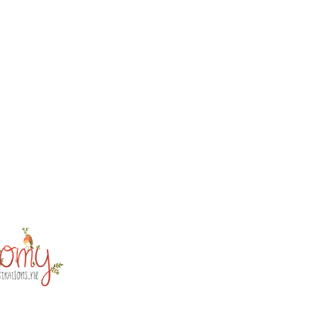
trations@gmail.com
ten
venaar
ekersadres!)
r: 75020246
r: NL002259623B98