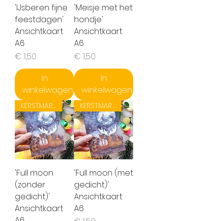
'IJsberen fijne
'Meisje met het
feestdagen'
hondje'
Ansichtkaart
Ansichtkaart
A6
A6
Prijs
Prijs
€ 1,50
€ 1,50
In
In
winkelwagen
winkelwagen
KERSTMARKT ACTIE!
KERSTMARKT ACTIE!
'Full moon
'Full moon (met
(zonder
gedicht)'
gedicht)'
Ansichtkaart
Ansichtkaart
A6
A6