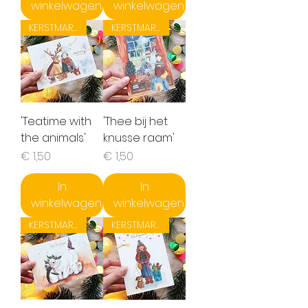
winkelwagen
winkelwagen
KERSTMARKT ACTIE!
KERSTMARKT ACTIE!
'Teatime with
'Thee bij het
the animals'
knusse raam'
Prijs
Prijs
€ 1,50
€ 1,50
In
In
winkelwagen
winkelwagen
KERSTMARKT ACTIE!
KERSTMARKT ACTIE!