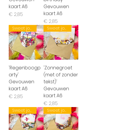
kaart A6
Gevouwen
kaart A6
Prijs
€ 2,85
Prijs
€ 2,85
Sweet joys of spring
Sweet joys of spring
'Regenboogp
'Zonnegroet
arty'
(met of zonder
Gevouwen
tekst)'
kaart A6
Gevouwen
kaart A6
Prijs
€ 2,85
Prijs
€ 2,85
Sweet joys of spring
Sweet joys of spring