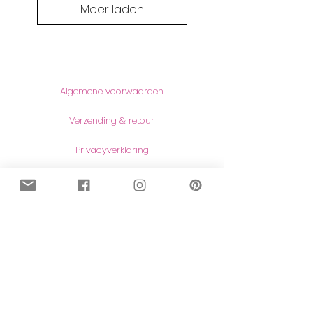
Meer laden
Informatie
Algemene voorwaarden
Verzending & retour
Privacyverklaring
Producten
Wholesale
Maatwerk
Naar de shop