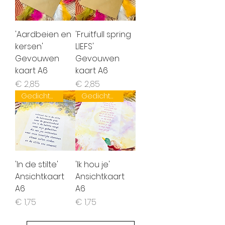
'Aardbeien en
'Fruitfull spring
kersen'
LIEFS'
Gevouwen
Gevouwen
kaart A6
kaart A6
Prijs
Prijs
€ 2,85
€ 2,85
Gedichten van Romy
Gedichten van Romy
'In de stilte'
'Ik hou je'
Ansichtkaart
Ansichtkaart
A6
A6
Prijs
Prijs
€ 1,75
€ 1,75