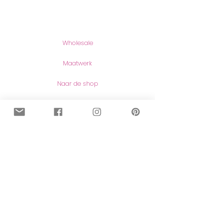
Producten
Wholesale
Maatwerk
Naar de shop
Contact
Contact
Herroeping van aankopen
Meer lezen
Over mij