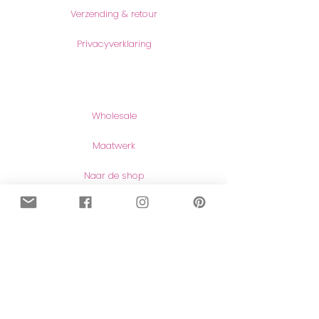
Verzending & retour
Privacyverklaring
Producten
Wholesale
Maatwerk
Naar de shop
Contact
Contact
Herroeping van aankopen