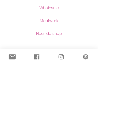
Wholesale
Maatwerk
Naar de shop
Contact
Contact
Herroeping van aankopen
Meer lezen
Over mij
Blog