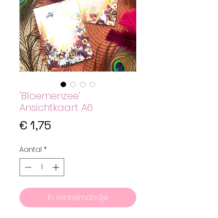
'Bloemenzee'
Ansichtkaart A6
Prijs
€ 1,75
Aantal
*
In winkelmandje