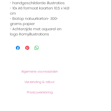
- handgeschilderde illustraties
- 10x A6 formaat kaarten: 10,5 x 14,8
cm
- Biotop natuurkarton- 300-
grams papier
- Achterzijde met aquarel en
logo Romyillustrations
Informatie
Algemene voorwaarden
Verzending & retour
Privacyverklaring
Producten