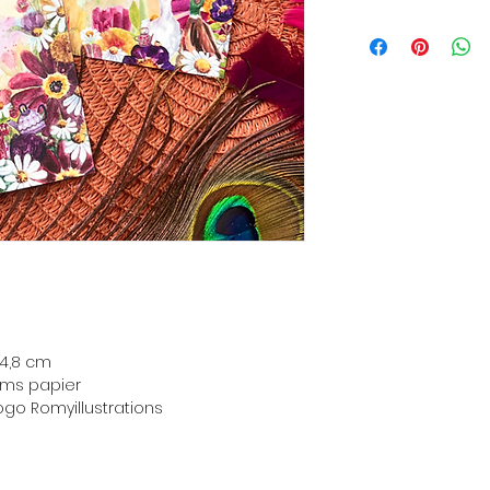
 14,8 cm
ams papier
ogo Romyillustrations