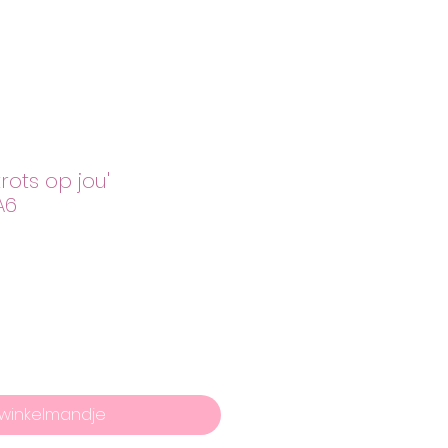
rots op jou'
A6
 winkelmandje