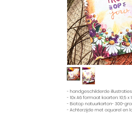
- handgeschilderde illustraties
- 10x A6 formaat kaarten: 10,5 x
- Biotop natuurkarton- 300-gr
- Achterzijde met aquarel en l