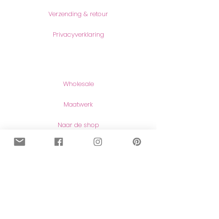
Verzending & retour
Privacyverklaring
Producten
Wholesale
Maatwerk
Naar de shop
Contact
Contact
Herroeping van aankopen