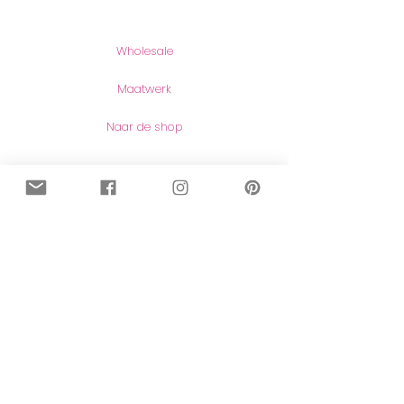
Producten
Wholesale
Maatwerk
Naar de shop
Contact
Contact
Herroeping van aankopen
Meer lezen
Over mij
Blog