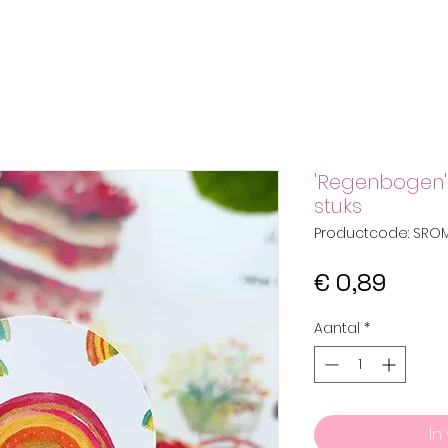
'Regenbogen' 
stuks
Productcode: SRO
Prijs
€ 0,89
Aantal
*
In