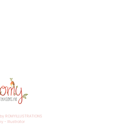
trations@gmail.com
ten
venaar
ekersadres!)
r: 75020246
r: NL002259623B98
 by ROMYILLUSTRATIONS
 - Illustrator