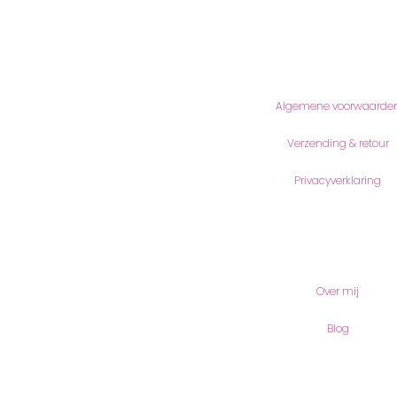
Informatie
Algemene voorwaarde
Verzending & retour
Privacyverklaring
Meer lezen
Over mij
Blog