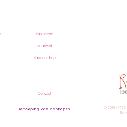
Producten
romyillus
n
Wholesale
Romy Joos
Romei 18
6901 AV Ze
Maatwerk
(geen bezo
Naar de shop
KVK-Numme
btw-numme
Contact
Contact
© 2019-2026
Herroeping van aankopen
Romy