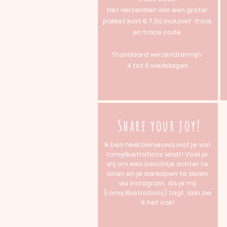
Het verzenden van een groter
pakket kost €7,50 inclusief track
en trace code.
Standaard verzendtermijn:
4 tot 6 werkdagen
Share your joy!
Ik ben heel benieuwd wat je van
romyillustrations vindt! Voel je
vrij om een berichtje achter te
laten en je aankopen te delen
via instagram. Als je mij
(romy.illustrations) tagt, dan zie
ik het ook!