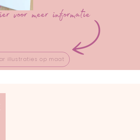
ier voor meer informatie
ar illustraties op maat
e
t