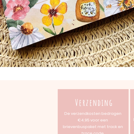
Verzending
De verzendkosten bedragen
€4,95 voor een
brievenbuspaket met track en
trace code.