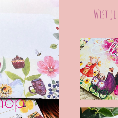
Wist je
hop