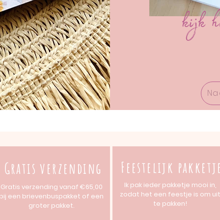
kijk h
Na
Feestelijk pakketj
Gratis verzending
Ik pak ieder pakketje mooi in,
Gratis verzending vanaf €65,00
zodat het een feestje is om ui
bij een brievenbuspakket of
een
te pakken!
groter pakket.