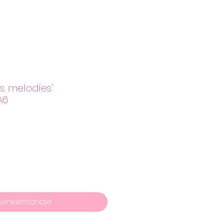
 melodies'
A6
 winkelmandje