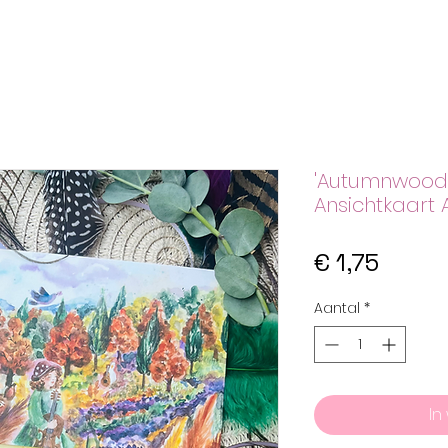
'Autumnwoods
Ansichtkaart 
Prijs
€ 1,75
Aantal
*
In