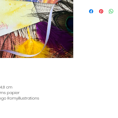
 14,8 cm
ams papier
ogo Romyillustrations