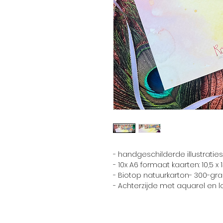
- handgeschilderde illustraties
- 10x A6 formaat kaarten: 10,5 x
- Biotop natuurkarton- 300-gr
- Achterzijde met aquarel en l