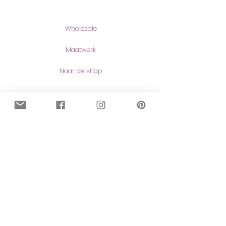
Producten
Wholesale
Maatwerk
Naar de shop
Contact
Contact
Herroeping van aankopen
Meer lezen
Over mij
Blog