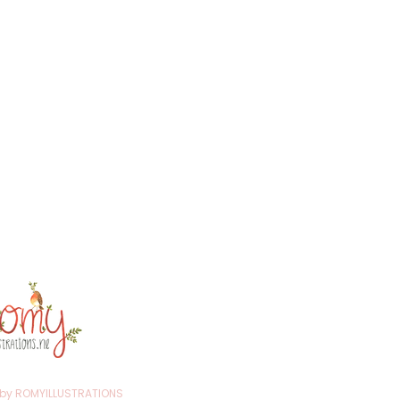
trations@gmail.com
ten
venaar
ekersadres!)
r: 75020246
r: NL002259623B98
 by ROMYILLUSTRATIONS