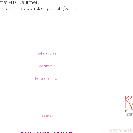
 met PEFC keurmerk
an een zijde een klein gedicht/versje
Producten
romyillus
n
Wholesale
Romy Joos
Romei 18
6901 AV Ze
Maatwerk
(geen bezo
Naar de shop
KVK-Numme
btw-numme
Contact
Contact
© 2019-2026
Herroeping van aankopen