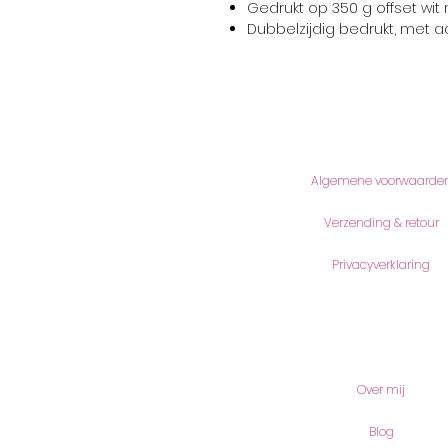
Gedrukt op 350 g offset wit
Dubbelzijdig bedrukt, met a
Informatie
Algemene voorwaarde
Verzending & retour
Privacyverklaring
Meer lezen
Over mij
Blog