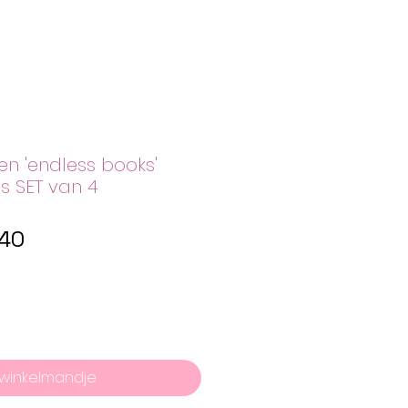
en 'endless books'
s SET van 4
male
Verkoopprijs
,40
 winkelmandje