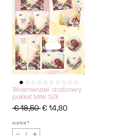
'Bloemenzee' stationery
pakket MINI SIZE
Normale
Verkoopprijs
 € 18,50 
€ 14,80
prijs
Aantal
*