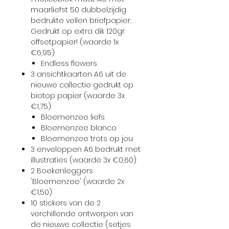
maarliefst 50 dubbelzijdig
bedrukte vellen briefpapier.
Gedrukt op extra dik 120gr.
offsetpapier! (waarde 1x
€6,95)
Endless flowers
3 ansichtkaarten A6 uit de
nieuwe callectie gedrukt op
biotop papier (waarde 3x
€1,75)
Bloemenzee liefs
Bloemenzee blanco
Bloemenzee trots op jou
3 enveloppen A6 bedrukt met
illustraties (waarde 3x €0,60)
2 Boekenleggers
'Bloemenzee' (waarde 2x
€1,50)
10 stickers van de 2
verchillende ontwerpen van
de nieuwe collectie (setjes