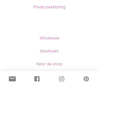
Privacyverklaring
Producten
Wholesale
Maatwerk
Naar de shop
Contact
Contact
Herroeping van aankopen
Meer lezen