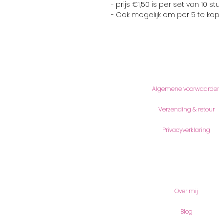
- prijs €1,50 is per set van 10 st
- Ook mogelijk om per 5 te ko
Informatie
Algemene voorwaarde
Verzending & retour
Privacyverklaring
Meer lezen
Over mij
Blog