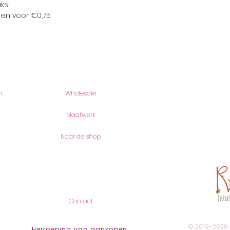
uks!
pen voor €0,75
Producten
romyillus
n
Wholesale
Romy Joos
Romei 18
6901 AV Ze
Maatwerk
(geen bezo
Naar de shop
KVK-Numme
btw-numme
Contact
Contact
© 2019-2026
Herroeping van aankopen