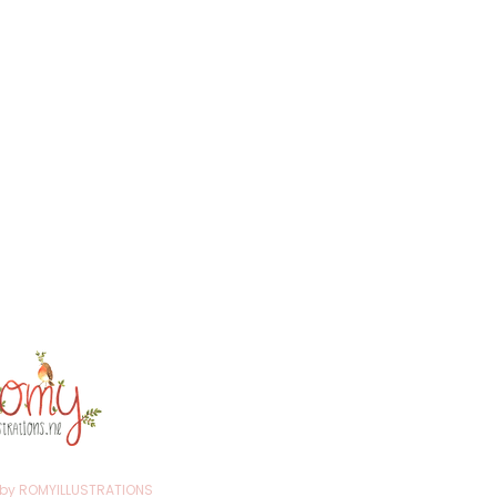
trations@gmail.com
ten
venaar
ekersadres!)
r: 75020246
r: NL002259623B98
 by ROMYILLUSTRATIONS