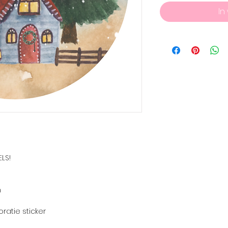
In
LS!
m
oratie sticker