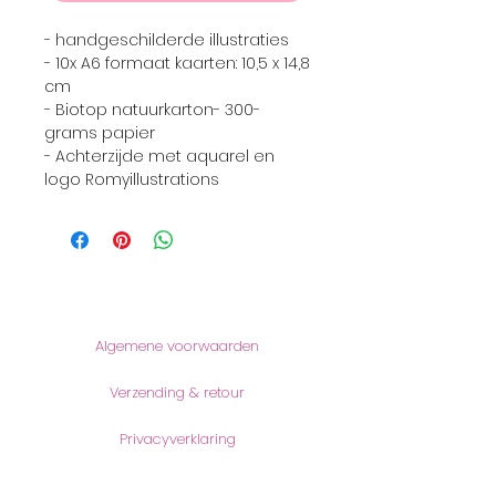
- handgeschilderde illustraties
- 10x A6 formaat kaarten: 10,5 x 14,8
cm
- Biotop natuurkarton- 300-
grams papier
- Achterzijde met aquarel en
logo Romyillustrations
Informatie
Algemene voorwaarden
Verzending & retour
Privacyverklaring