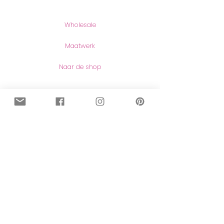
Producten
Wholesale
Maatwerk
Naar de shop
Contact
Contact
Herroeping van aankopen
Meer lezen
Over mij
Blog