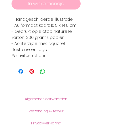
In winkelmandje
- Handgeschilderde illustratie
- A6 formaat kaart: 10,5 x 14,8 cm
- Gedrukt op Biotop naturelle
karton; 300 grams papier
- Achterzijde met aquarel
illustratie en logo
Romyillustrations
Informatie
Algemene voorwaarden
Verzending & retour
Privacyverklaring