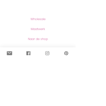
Producten
Wholesale
Maatwerk
Naar de shop
Contact
Contact
Herroeping van aankopen
Meer lezen
Over mij