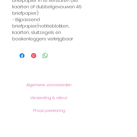
briefpapier in te versturen (A6
kaarten of dubbelgevouwen A5
briefpapier)
- Bijpassend
briefpapier/notitieblokken,
kaarten, sluitzegels en
boekenleggers verkrijgbaar
Informatie
Algemene voorwaarden
Verzending & retour
Privacyverklaring
Producten