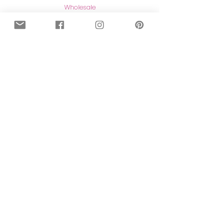
Wholesale
Maatwerk
Naar de shop
Contact
Contact
Herroeping van aankopen
Meer lezen
Over mij
Blog