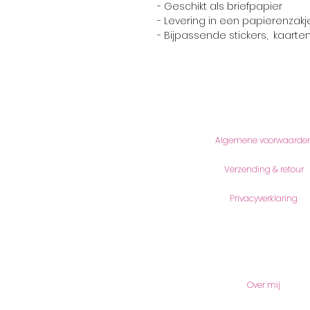
- Geschikt als briefpapier
- Levering in een papierenzakje,
- Bijpassende stickers, kaarte
Informatie
Algemene voorwaarde
Verzending & retour
Privacyverklaring
Meer lezen
Over mij