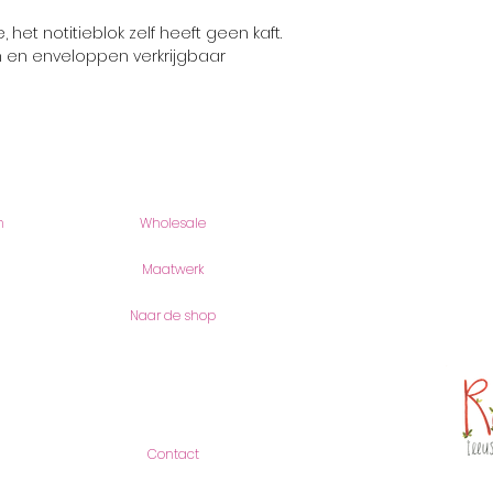
 het notitieblok zelf heeft geen kaft.
n en enveloppen verkrijgbaar
Producten
romyillus
n
Wholesale
Romy Joos
Romei 18
6901 AV Ze
Maatwerk
(geen bezo
Naar de shop
KVK-Numme
btw-numme
Contact
Contact