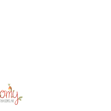
trations@gmail.com
ten
venaar
ekersadres!)
r: 75020246
r: NL002259623B98