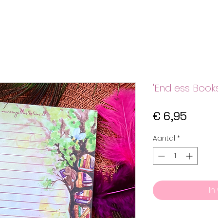
'Endless Books
Prijs
€ 6,95
Aantal
*
In