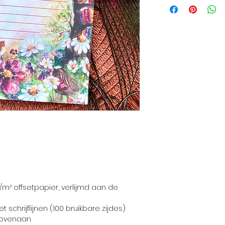
/m² offsetpapier, verlijmd aan de
 schrijflijnen (100 bruikbare zijdes)
 bovenaan