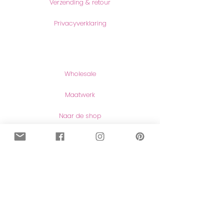
Verzending & retour
Privacyverklaring
Producten
Wholesale
Maatwerk
Naar de shop
Contact
Contact
Herroeping van aankopen
Meer lezen