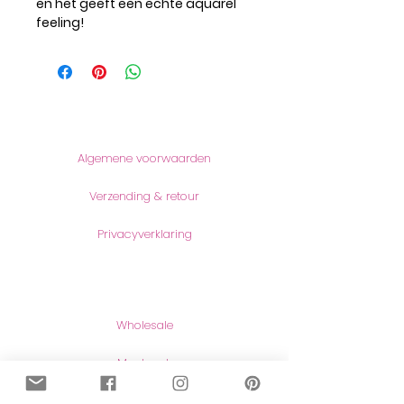
en het geeft een echte aquarel
feeling!
Informatie
Algemene voorwaarden
Verzending & retour
Privacyverklaring
Producten
Wholesale
Maatwerk
Naar de shop