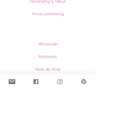
Verzending & retour
Privacyverklaring
Producten
Wholesale
Maatwerk
Naar de shop
Contact
Contact
Herroeping van aankopen
Meer lezen