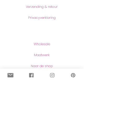
Verzending & retour
Privacyverklaring
Producten
Wholesale
Maatwerk
Naar de shop
Contact
Contact
Herroeping van aankopen