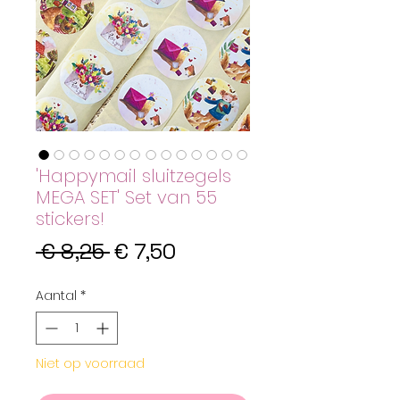
'Happymail sluitzegels
MEGA SET' Set van 55
stickers!
Normale
Verkoopprijs
 € 8,25 
€ 7,50
prijs
Aantal
*
Niet op voorraad