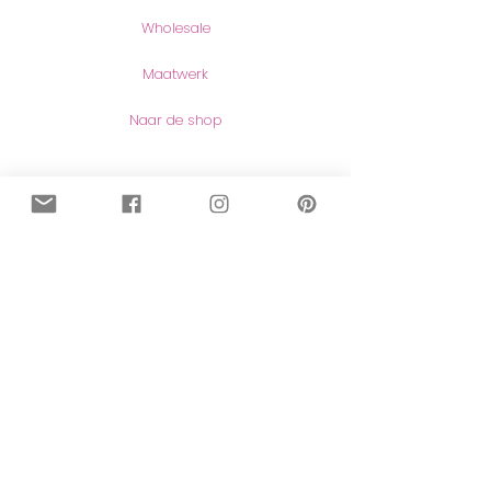
Wholesale
Maatwerk
Naar de shop
Contact
Contact
Herroeping van aankopen
Meer lezen
Over mij
Blog