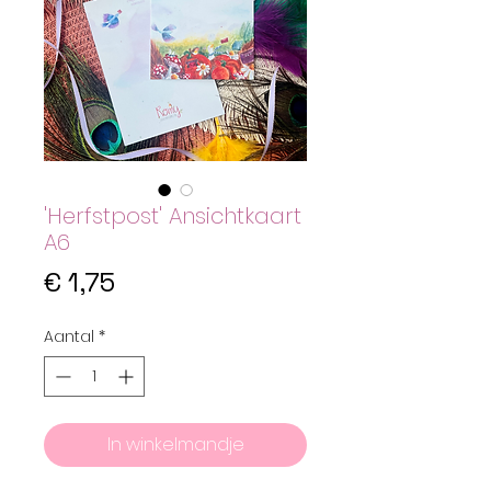
'Herfstpost' Ansichtkaart
A6
Prijs
€ 1,75
Aantal
*
In winkelmandje