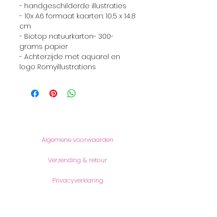
- handgeschilderde illustraties
- 10x A6 formaat kaarten: 10,5 x 14,8
cm
- Biotop natuurkarton- 300-
grams papier
- Achterzijde met aquarel en
logo Romyillustrations
Informatie
Algemene voorwaarden
Verzending & retour
Privacyverklaring
Producten