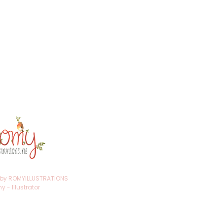
trations@gmail.com
ten
venaar
ekersadres!)
r: 75020246
r: NL002259623B98
 by ROMYILLUSTRATIONS
 - Illustrator