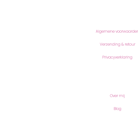
Informatie
Algemene voorwaarde
Verzending & retour
Privacyverklaring
Meer lezen
Over mij
Blog