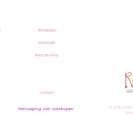
Producten
romyillus
n
Wholesale
Romy Joos
Romei 18
6901 AV Ze
Maatwerk
(geen bezo
Naar de shop
KVK-Numme
btw-numme
Contact
Contact
© 2019-2026
Herroeping van aankopen
Romy