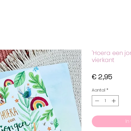
'Hoera een j
vierkant
Prijs
€ 2,95
Aantal
*
In