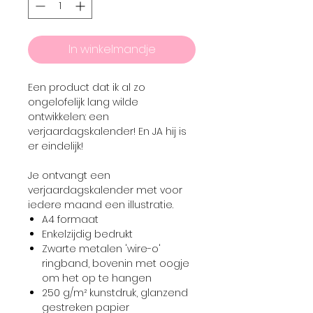
In winkelmandje
Een product dat ik al zo
ongelofelijk lang wilde
ontwikkelen: een
verjaardagskalender! En JA hij is
er eindelijk!
Je ontvangt een
verjaardagskalender met voor
iedere maand een illustratie.
A4 formaat
Enkelzijdig bedrukt
Zwarte metalen 'wire-o'
ringband, bovenin met oogje
om het op te hangen
250 g/m² kunstdruk, glanzend
gestreken papier