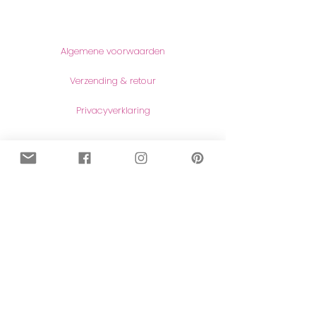
Informatie
Algemene voorwaarden
Verzending & retour
Privacyverklaring
Producten
Wholesale
Maatwerk
Naar de shop
Contact
Contact