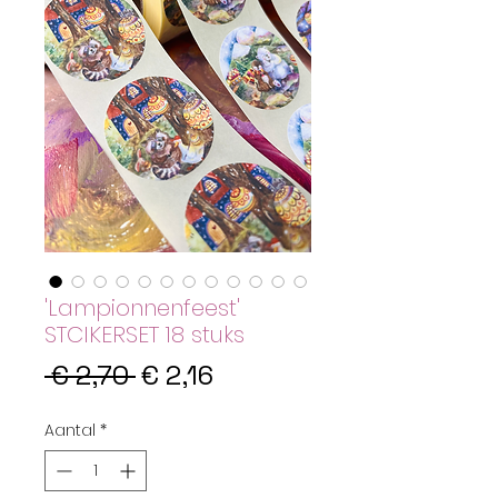
'Lampionnenfeest'
STCIKERSET 18 stuks
Normale
Verkoopprijs
 € 2,70 
€ 2,16
prijs
Aantal
*