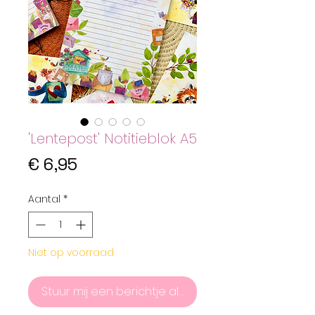
'Lentepost' Notitieblok A5
Prijs
€ 6,95
Aantal
*
Niet op voorraad
Stuur mij een berichtje als het product er weer is