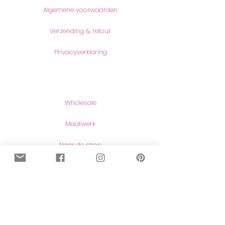
Algemene voorwaarden
Verzending & retour
Privacyverklaring
Producten
Wholesale
Maatwerk
Naar de shop
Contact
Contact
Herroeping van aankopen