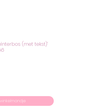
winterbos (met tekst)'
A6
 winkelmandje