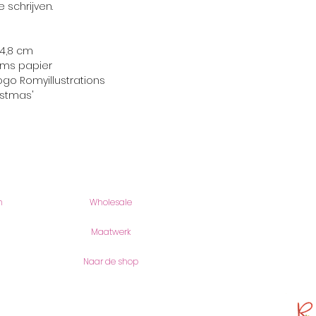
 schrijven.
 14,8 cm
ams papier
ogo Romyillustrations
istmas'
Producten
romyillus
n
Wholesale
Romy Joos
Romei 18
6901 AV Ze
Maatwerk
(geen bezo
Naar de shop
KVK-Numme
btw-numme