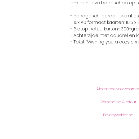
om een lieve boodschap op te
- handgeschilderde illustraties
- 10x A6 formaat kaarten: 10,5 x
- Biotop natuurkarton- 300-gr
- Achterzijde met aquarel en l
- Tekst: 'Wishing you a cozy chr
Informatie
Algemene voorwaarde
Verzending & retour
Privacyverklaring