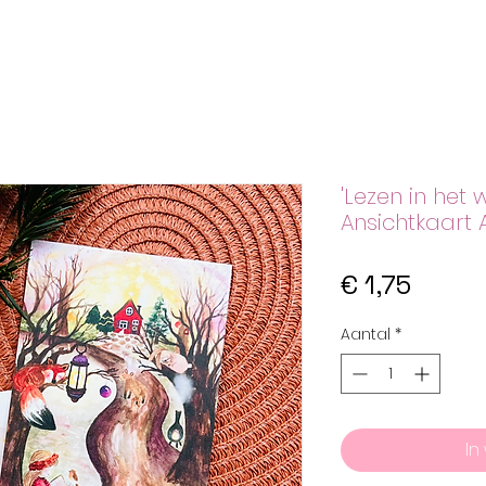
'Lezen in het 
Ansichtkaart 
Prijs
€ 1,75
Aantal
*
In