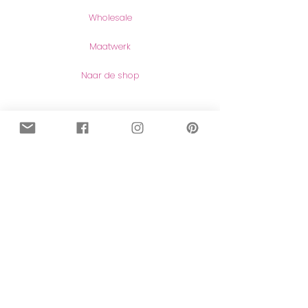
Wholesale
Maatwerk
Naar de shop
Contact
Contact
Herroeping van aankopen
Meer lezen
Over mij
Blog