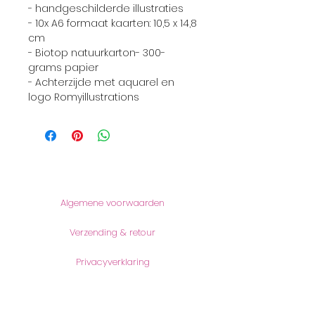
- handgeschilderde illustraties
- 10x A6 formaat kaarten: 10,5 x 14,8
cm
- Biotop natuurkarton- 300-
grams papier
- Achterzijde met aquarel en
logo Romyillustrations
Informatie
Algemene voorwaarden
Verzending & retour
Privacyverklaring
Producten