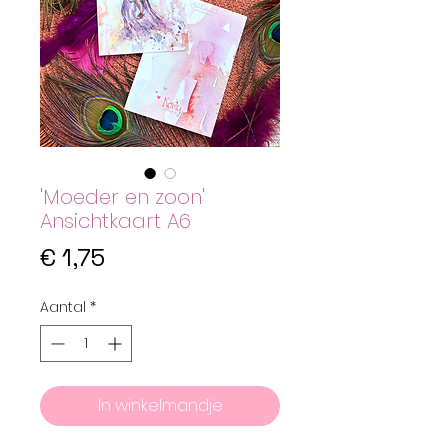
'Moeder en zoon'
Ansichtkaart A6
Prijs
€ 1,75
Aantal
*
In winkelmandje