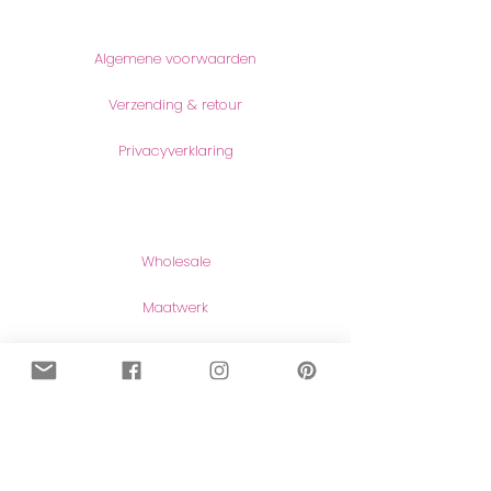
Informatie
Algemene voorwaarden
Verzending & retour
Privacyverklaring
Producten
Wholesale
Maatwerk
Naar de shop
Contact
Contact