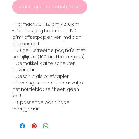
Stuur mij een berichtje als het product er weer is
- Formaat A5: 14,8 cm x 21,0 cm
- Dubbelzijdig bedrukt op 120
g/m² offsetpapier, verlijmd aan
de kopskant
- 50 geillustreerde pagina's met
schrijflijnen (100 bruikbare zijdes)
- Gemakkelijk af te scheuren
bovenaan
- Geschikt als briefpapier
- Levering in een cellofaanzakje,
het notitieblok zelf heeft geen
kaft!
- Bijpassende washi tape
verkrijgbaar