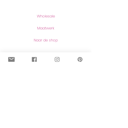
Producten
Wholesale
Maatwerk
Naar de shop
Contact
Contact
Herroeping van aankopen
Meer lezen
Over mij
Blog