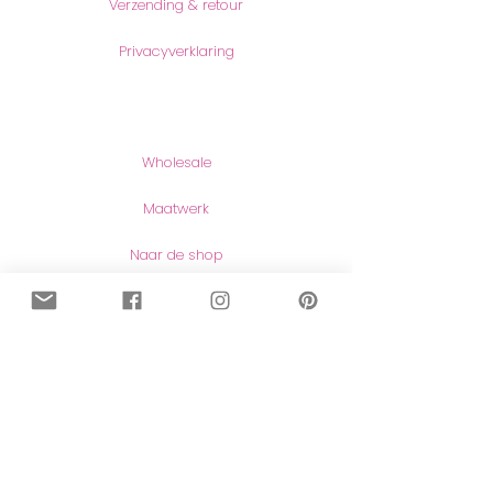
Verzending & retour
Privacyverklaring
Producten
Wholesale
Maatwerk
Naar de shop
Contact
Contact
Herroeping van aankopen
Meer lezen