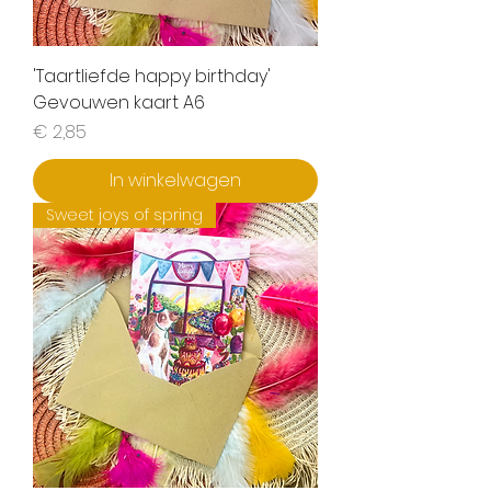
'Taartliefde happy birthday'
Gevouwen kaart A6
Prijs
€ 2,85
In winkelwagen
Sweet joys of spring