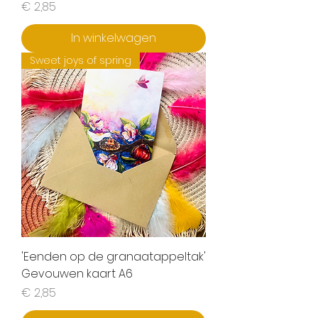
Prijs
€ 2,85
In winkelwagen
Sweet joys of spring
'Eenden op de granaatappeltak'
Gevouwen kaart A6
Prijs
€ 2,85