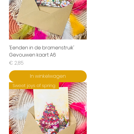
'Eenden in de bramenstruik'
Gevouwen kaart A6
Prijs
€ 2,85
In winkelwagen
Sweet joys of spring