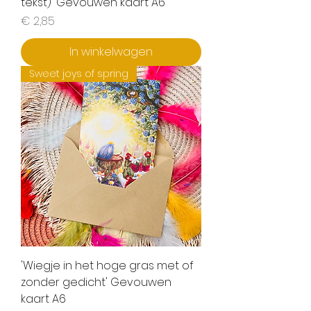
tekst)' Gevouwen kaart A6
Prijs
€ 2,85
In winkelwagen
Sweet joys of spring
'Wiegje in het hoge gras met of
zonder gedicht' Gevouwen
kaart A6