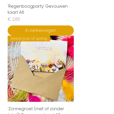
'Regenboogparty' Gevouwen
kaart A6
Prijs
€ 2,85
In winkelwagen
Sweet joys of spring
'Zonnegroet (met of zonder