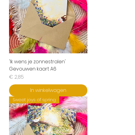
'Ik wens je zonnestralen'
Gevouwen kaart A6
Prijs
€ 2,85
In winkelwagen
Sweet joys of spring