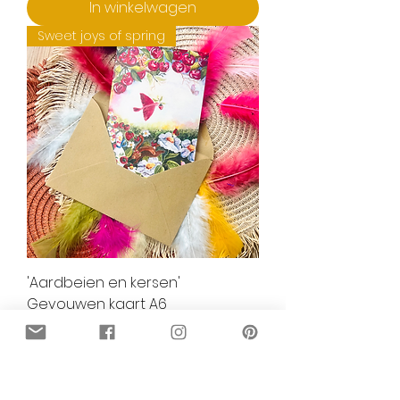
In winkelwagen
Sweet joys of spring
'Aardbeien en kersen'
Gevouwen kaart A6
Prijs
€ 2,85
In winkelwagen
Sweet joys of spring