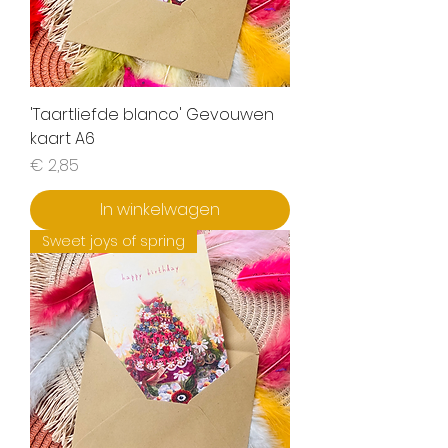
'Taartliefde blanco' Gevouwen
kaart A6
Prijs
€ 2,85
In winkelwagen
Sweet joys of spring