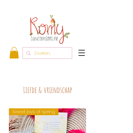
Liefde & vriendschap
Sweet joys of spring