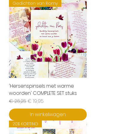
Gedichten van Romy
'Hersenspinsels met warme
woorden' COMPLETE SET stuks
Normale prijs
Verkoopprijs
€ 26,25
€ 19,95
In winkelwagen
20% KORTING