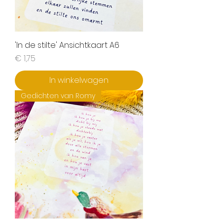
'In de stilte' Ansichtkaart A6
Prijs
€ 1,75
In winkelwagen
Gedichten van Romy