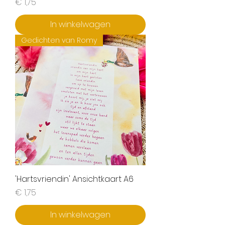
Prijs
€ 1,75
In winkelwagen
Gedichten van Romy
'Hartsvriendin' Ansichtkaart A6
Prijs
€ 1,75
In winkelwagen