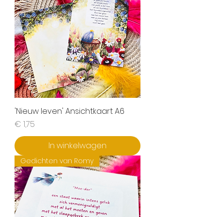
'Nieuw leven' Ansichtkaart A6
Prijs
€ 1,75
In winkelwagen
Gedichten van Romy