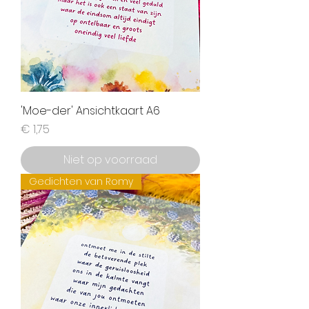
'Moe-der' Ansichtkaart A6
Prijs
€ 1,75
Niet op voorraad
Gedichten van Romy