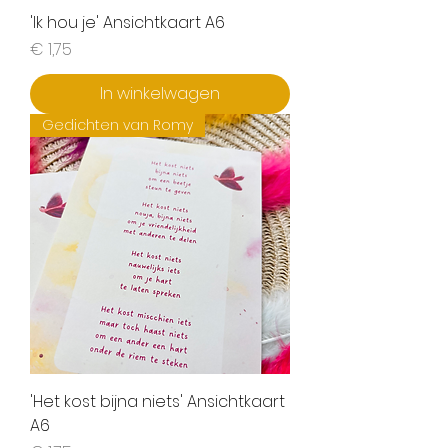
'Ik hou je' Ansichtkaart A6
Prijs
€ 1,75
In winkelwagen
Gedichten van Romy
'Het kost bijna niets' Ansichtkaart
A6