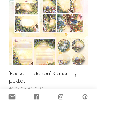
'Bessen in de zon' Stationery
pakket!
Normale prijs
Verkoopprijs
€ 24,05
€ 19,24
In winkelwagen
20% KORTING