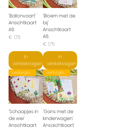
'Ballonvaart'
'Bloem met de
Ansichtkaart
bij'
A6
Ansichtkaart
A6
Prijs
€ 1,75
Prijs
€ 1,75
In
In
winkelwagen
winkelwagen
Lentegloed
Lentegloed
'Schaapjes in
'Gans met de
de wei'
kinderwagen'
Ansichtkaart
Ansaichtkaart