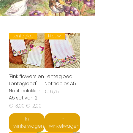
Lentegloed set!
Nieuw!
'Pink flowers en
'Lentegloed'
Lentegloed'
Notitieblok A5
Notitieblokken
Prijs
€ 6,75
A5 set van 2
Normale prijs
Verkoopprijs
€ 13,00
€ 12,00
In
In
winkelwagen
winkelwagen