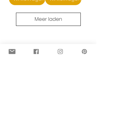
Meer laden
Informatie
Algemene voorwaarden
Verzending & retour
Privacyverklaring
Producten
Wholesale
Maatwerk
Naar de shop