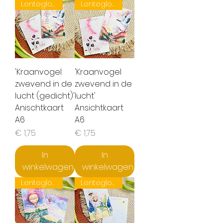
Lentegloed
Lentegloed
'Kraanvogel
'Kraanvogel
zwevend in de
zwevend in de
lucht (gedicht)'
lucht'
Anischtkaart
Ansichtkaart
A6
A6
Prijs
Prijs
€ 1,75
€ 1,75
In
In
winkelwagen
winkelwagen
Lentegloed
Lentegloed