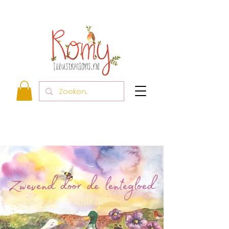
Zwevend door de lentegloed
Lentecollectie 2023